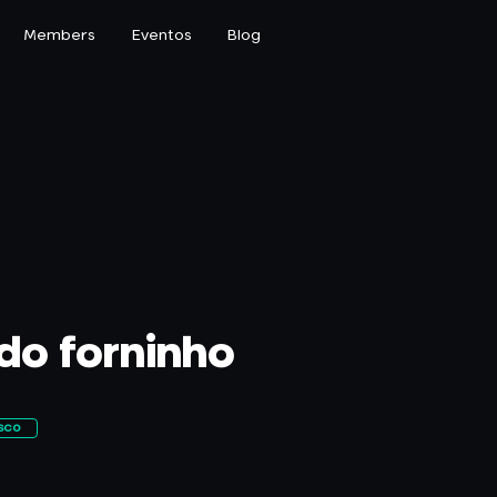
Members
Eventos
Blog
 do forninho
sco